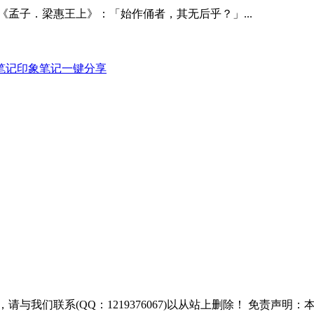
孟子．梁惠王上》：「始作俑者，其无后乎？」...
笔记
印象笔记
一键分享
与我们联系(QQ：1219376067)以从站上删除！ 免责声