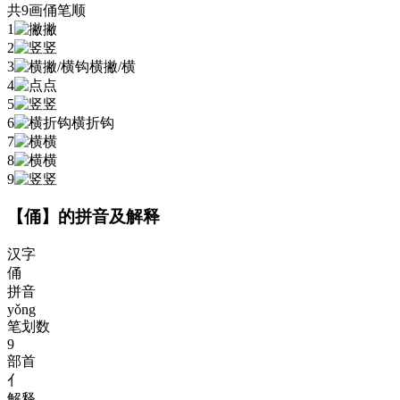
共9画
俑
笔顺
1
撇
2
竖
3
横撇/横
4
点
5
竖
6
横折钩
7
横
8
横
9
竖
【俑】的拼音及解释
汉字
俑
拼音
yǒng
笔划数
9
部首
亻
解释