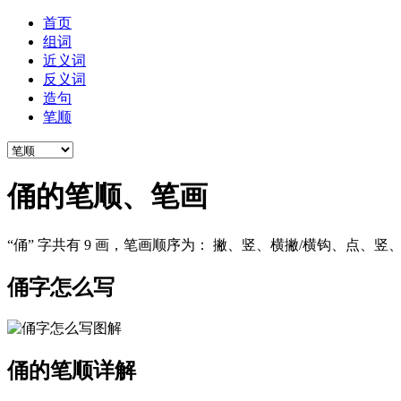
首页
组词
近义词
反义词
造句
笔顺
俑的笔顺、笔画
“俑” 字共有 9 画，笔画顺序为： 撇、竖、横撇/横钩、点、
俑字怎么写
俑的笔顺详解