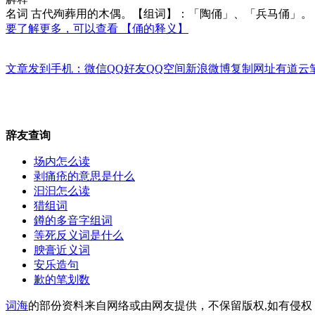
名词 古代殉葬用的木偶。【组词】：「陶俑」、「兵马俑」。《
要了解更多，可以查看 【俑的释义】
文章发到手机：
微信
QQ好友
QQ空间
新浪微博
复制网址
有道云
辞友查询
场内怎么读
剥痛疮的意思是什么
汩汩怎么读
猎组词
鐏的多音字组词
等死反义词是什么
腴膏近义词
安乐造句
歉的笔划数
词海
的部份资料来自网络或由网友提供，不保留版权,如有侵权，请