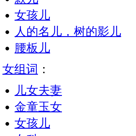
女孩儿
人的名儿，树的影儿
腰板儿
女组词
：
儿女夫妻
金童玉女
女孩儿