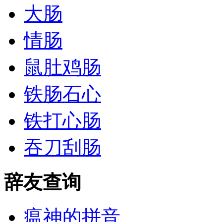
大肠
情肠
鼠肚鸡肠
铁肠石心
铁打心肠
吞刀刮肠
辞友查询
瘟神的拼音