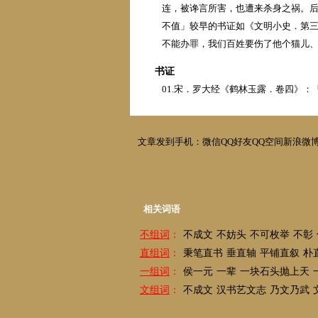
连，被谗言所害，也遭来杀身之祸。
不值」较早的书证如《文明小史．第
不能办罪，我们百姓要伤了他个猫儿
书证
01.宋．罗大经《鹤林玉露．卷四》
文章发到手机：
微信
QQ好友
QQ空间
新浪微
相关词语
不组词
：
不成文
不妨头
不可枚举
不彰
直组词
：
秉笔直书
垂直轴
平铺直叙
朴
一组词
：
侯一元
一辈
一块石头抛上天
文组词
：
不成文
汉书艺文志
乃文乃武