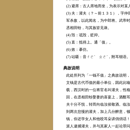
(2) 避席：古人席地而坐，为表示对
(3) 夫：灌夫（？～前１３１），
军杀敌，以此闻名，为中郎将。武帝
丞相田蚡，与其族皆见诛。
(4) 毁：诋毁，贬抑。
(5) 直：抵得上。通「值」。
(6) 效：摹仿。
(7) 呫嗫：音ㄔㄜˋ ㄓㄜˊ，附耳细语
典故说明
此处所列为「一钱不值」之典故说明，
文钱是古代币值的最小单位，因此比
载，西汉时的一位将官名叫灌夫，性
回，在丞相田蚡娶妻的喜宴上，酒酣
夫十分不悦，转而向临汝侯敬酒。临
到两次怠慢的灌夫，加上几分醉意，顿
钱，你还学女人和他咬耳朵讲俏俏话
派人逮捕灌夫，并与其家人一起论罪