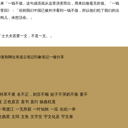
后来「一钱不值」这句成语就从这里演变而出，用来比喻毫无价值。「一钱
三零回》：「但则我们中国已被外洋看到一钱不值，所以他们犯了我们的法
、狗儿，休想活命。」
：「士大夫若爱一文，不直一文。」
博
复制网址
有道云笔记
印象笔记
一键分享
何草不黄
名不正，则言不顺
娃子不哭奶不胀
要不
直
正色直言
直书
直行
纵曲枉直
一苇渡江
一无所获
一叶知秋
一应
在此一举
文曲星
文同
文鱼
文字交
宇文化及
宇文泰