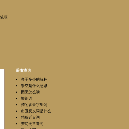
笔顺
辞友查询
多子多孙的解释
拏空是什么意思
囡囡怎么读
幄组词
婍的多音字组词
出丑反义词是什么
精辟近义词
变幻无常造句