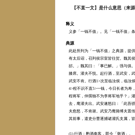
【不直一文】是什么意思（来源
释义
义参「一钱不值」。见「一钱不值」
典源
此处所列为「一钱不值」之典源，提供
有太后诏，召列侯宗室皆往贺。魏其
郤。」魏其曰：「事已解。」强与俱
膝席。灌夫不悦。起行酒，至武安，
武安不肯。行酒1>次至临汝侯，临汝
4>程不识不直5>一钱，今日长者为寿
程将军，仲孺独不为李将军地乎？」
去，麾灌夫出。武安遂怒曰：「此吾
夫愈怒，不肯谢。武安乃麾骑缚夫置
其前事，遣吏分曹逐捕诸灌氏支属，
(1) 行酒：酌酒奉客，即今「敬酒」。