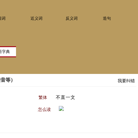
组词
近义词
反义词
造句
读音等）
我要纠错
不直一文
繁体
怎么读