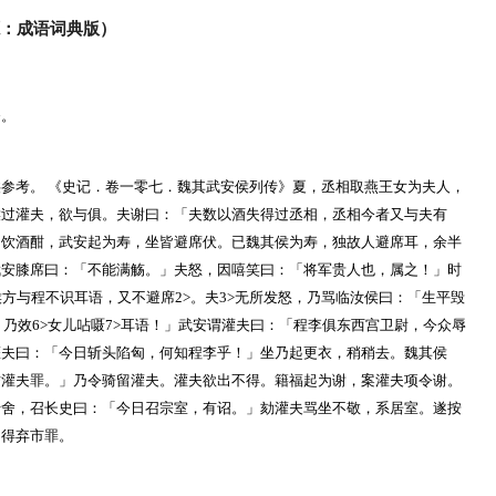
：成语词典版）
条。
参考。 《史记．卷一零七．魏其武安侯列传》夏，丞相取燕王女为夫人，
侯过灌夫，欲与俱。夫谢曰：「夫数以酒失得过丞相，丞相今者又与夫有
。饮酒酣，武安起为寿，坐皆避席伏。已魏其侯为寿，独故人避席耳，余半
武安膝席曰：「不能满觞。」夫怒，因嘻笑曰：「将军贵人也，属之！」时
侯方与程不识耳语，又不避席2>。夫3>无所发怒，乃骂临汝侯曰：「生平毁
，乃效6>女儿呫嗫7>耳语！」武安谓灌夫曰：「程李俱东西宫卫尉，今众辱
灌夫曰：「今日斩头陷匈，何知程李乎！」坐乃起更衣，稍稍去。魏其侯
骄灌夫罪。」乃令骑留灌夫。灌夫欲出不得。籍福起为谢，案灌夫项令谢。
传舍，召长史曰：「今日召宗室，有诏。」劾灌夫骂坐不敬，系居室。遂按
皆得弃市罪。