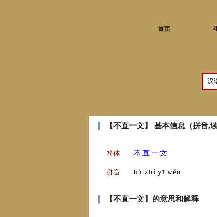
首页
【不直一文】 基本信息（拼音,
不
直
一
文
简体
bù zhí yī wén
拼音
【不直一文】的意思和解释