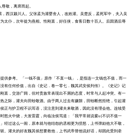
某人尊敬，离席而起。
字仲孺，西汉颍川人。父张孟为灌婴舍人，改姓灌。吴楚反，孟死军中，夫入吴
时为太仆，次年徙为燕相。性刚直，好任侠，食客日数十百人。后因酒后辱
。
提供参考。 「一钱不值」原作「不直一钱」，是指连一文钱也不值，而一
喻没有任何价值，出自《史记．卷一零七．魏其武安侯列传》。《史记》记
格刚直，交游广阔，但对贵族常表现出不屑的态度，时常与人起冲突。有一
耳热之际，灌夫向田蚡敬酒。由于两人过去有嫌隙，田蚡断然拒绝，引起灌
汝侯正与护卫程不识耳语，没注意到灌夫来敬酒，因此没有理会他。连续受
时怒火中烧，大发雷霆，向临汝侯骂道：「我平常就说窗u{不识不值一
！」经过这么一闹，原本就与他结怨的丞相更为愤怒，上书弹劾他大不敬，
问斩。灌夫的好友魏其侯想要救他，上书武帝替他说好话，却因此受到牵