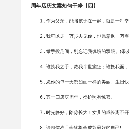
周年店庆文案短句干净【四】
1 . 作为父亲，能陪孩子在一起，就是一
2 . 我可以走一万步去见你，也愿意退一万
3 . 举手投足间，别忘记我饥饿的双眼。(果
4 . 谁执我之手，敛我半世癫狂；谁抚我面
5 . 愿你的每一天都如画一样的美丽。生日
6 . 五十四店庆周年，携护照有惊喜。
7 . 时光静好，陪你长大！女儿的成长离不
8 . 请相信岁月会终将会成就最好的自己!