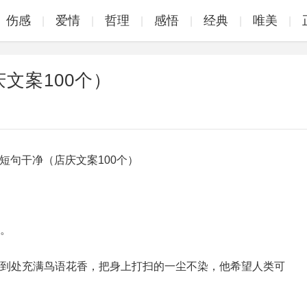
伤感
爱情
哲理
感悟
经典
唯美
|
|
|
|
|
|
文案100个）
送。
气，到处充满鸟语花香，把身上打扫的一尘不染，他希望人类可