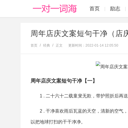
首页
励志
|
|
周年店庆文案短句干净（店庆
首页
经典
正文
更新时间：2022-01-14 12:05:50
周年店庆文案短句干净【一】
1 . 二十六十二载童叟无欺，带护照折后再
2 . 干净喜欢雨后瓦蓝的天空，清新的空
以把地球打扫的干干净净。