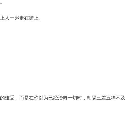
扣。
心上人一起走在街上。
汹涌的难受，而是在你以为已经治愈一切时，却隔三差五猝不及