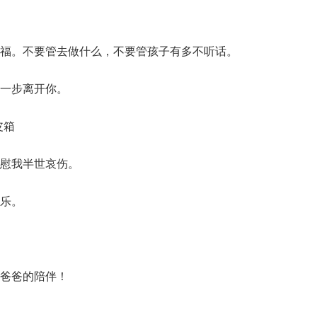
种幸福。不要管去做什么，不要管孩子有多不听话。
零一步离开你。
皮箱
，慰我半世哀伤。
快乐。
开爸爸的陪伴！