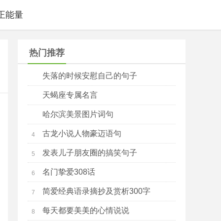
正能量
热门推荐
失落的时候安慰自己的句子
1
天蝎座专属名言
2
哈尔滨美景图片词句
3
古龙小说人物豪迈语句
4
发表儿子朋友圈的搞笑句子
5
名门挚爱308话
6
简爱经典语录摘抄及赏析300字
7
每天都要美美的心情说说
8