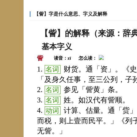
【訾】字是什么意思、字义及解释
【訾】的解释（来源：辞
基本字义
訾
读音：
zī
怎么读：
财货。通「资」。《史
名词
「及身久任事，至三公列，子
参见「訾黄」条。
名词
姓。如汉代有訾顺。
名词
计算、估量。通「赀」
动词
而税，则上壹而民平。」《列
无訾。」