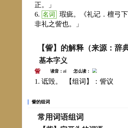
正。」
瑕疵。《礼记．檀弓下
名词
非礼之訾也。」
【訾】的解释（来源：辞
基本字义
訾
读音：
zǐ
怎么读：
诋毁。 【组词】：訾议
訾的组词
常用词语组词