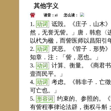
其他字义
訾
读音：
zǐ
怎么读：
诋毁。《庄子．山木》
动词
然，无誉无訾。」唐．韩愈〈
以杙为楹，而訾医师以昌阳引
厌恶。《管子．形势》
动词
知章．注：「訾，恶也。」
计算、衡量。《商君书
动词
壹而民平。」
考虑。《韩非子．亡徵
动词
可亡也。」
约束的、参照的。《
形容词
有訾程事律论法辟，衡权斗斛