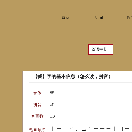
首页
组词
近
【訾】字的基本信息（怎么读，拼音）
訾
简体
zī
拼音
13
笔画数
丨
一
丨
㇀
丿
乚
丶
一
一
一
丨
𠃍
一
笔画顺序