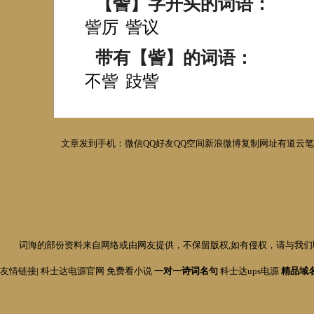
【訾】字开头的词语：
訾厉
訾议
带有【訾】的词语：
不訾
跂訾
文章发到手机：
微信
QQ好友
QQ空间
新浪微博
复制网址
有道云
词海
的部份资料来自网络或由网友提供，不保留版权,如有侵权，请与我们联系
友情链接|
科士达电源官网
免费看小说
一对一诗词名句
科士达ups电源
精品域