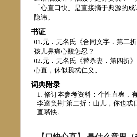
「心直口快」是直接摘于典源的成
隐讳。
书证
01.元．无名氏《合同文字．第二
孩儿鼻痛心酸怎忍？」
02.元．无名氏《替杀妻．第四折
心直，休似我忒仁义。」
词典附录
修订本参考资料：个性直爽，有
李逵负荆˙第二折：山儿，你也忒
直嘴快。
【口快心直】 是什么意思