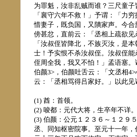
为罪魁，汝非乱贼而谁？三尺童子
「襄守六年不救！」予谓：「力穷
惜妻子，既负国，又隤家声。今合
傍甚忿，直前云：「丞相上疏欲见
「汝叔侄皆降北，不族灭汝，是本
士！予实恨不杀汝叔侄。汝叔侄能
侄周全我，我又不怕！」孟语塞。诸
伯颜3>，伯颜吐舌云：「文丞相4
云：「丞相骂得吕家好。」以此见
(1) 酋：首领。
(2) 唆都：元代大将，生卒年不详
(3) 伯颜：公元１２３６～１２
丞、同知枢密院事。至元十一年，