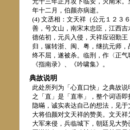
元十三年正月攻下临安，灭南宋。
年十二月，伯颜亦病逝。
(4) 文丞相：文天祥（公元１２
善，号文山，南宋末忠臣，江西吉
德佑初，元兵入侵，天祥应诏勤王
归，辗转浙、闽、粤，继抗元师，
终不屈，遂被杀。临刑，作〈正气
《指南录》、《吟啸集》。
典故说明
此处所列为「心直口快」之典故说明
之「直」是「直率」，整个词语即
隐暪，诚实表达自己的想法，见于
大将伯颜对文天祥的赞美。文天祥
大军来侵，兵临城下，朝廷见大势