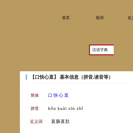
首页
组词
近
【口快心直】 基本信息（拼音,读音等）
口
快
心
直
简体
kǒu kuài xīn zhǐ
拼音
直肠直肚
近义词