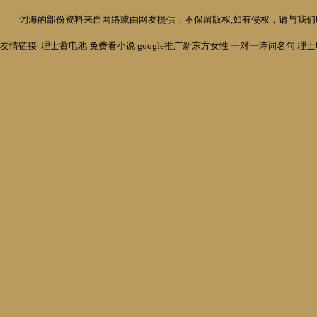
词海
的部份资料来自网络或由网友提供，不保留版权,如有侵权，请与我们联系
友情链接|
理士蓄电池
免费看小说
google推广
新东方女性
一对一诗词名句
理士