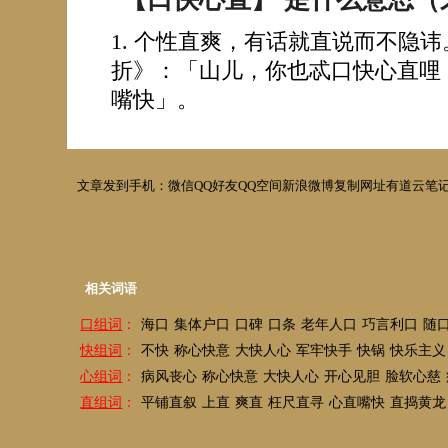
个性直爽，有话就直说而不隐讳
折》：「山儿，你也忒口快心直哩
嘴快」。
文章发到手机：
微信
QQ好友
QQ空间
新浪微博
复制网址
有道云笔
相关词语
口组词
：
海口
集体户口
口碑
口条
老年人口
巧言利口
随
快组词
：
不快
称心快意
大快人心
军牢快手
快锅
快乐主义
心组词
：
病风丧心
称心快意
大快人心
开心见胆
脸软心慈
直组词
：
平铺直叙
上直
爽直
枉尺直寻
心直嘴快
直捣黄龙