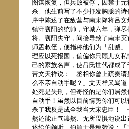
图谋恢复，但兵败被俘，囚禁于元
杀。他生前写了不少抒发胸臆的诗
序中陈述了在敌营与南宋降将吕文
镇守襄阳的统帅，守城六年，弹尽
将。襄阳失守，间接导致了南宋灭
师孟叔侄，便指称他们为「乱贼」
理应以死报国，偏偏你只顾儿女私
己的家族名声，使吕氏世代都成了
苦文天祥说：「丞相你曾上疏奏请
么不亲自动手呢？」文天祥又骂道
处死是失刑，但奇怪的是你们居然
自动手！虽然以目前情势你们可以
杀了我反是成全我当大宋忠臣！」
然还能正气凛然、无所畏惧地说出
述给伯颜听，伯颜于是称赞说：「