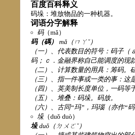
百度百科释义
码垛
：堆放物品的一种机器。
词语分字解释
码
（mǎ）
码（碼）
mǎ（ㄇㄚˇ）
（一）、代表数目的符号：码子（
码；ｃ．金融界称自己能调度的现
（二）、计算数量的用具：筹码。
（三）、指一件事或一类的事：这
（四）、英美制长度单位，一码等于0.
（五）、堆叠：码垛。码放。
（六）、古同“玛”，玛瑙（亦作“码
垛
（duǒ duò）
垛
duǒ（ㄉㄨㄛˇ）