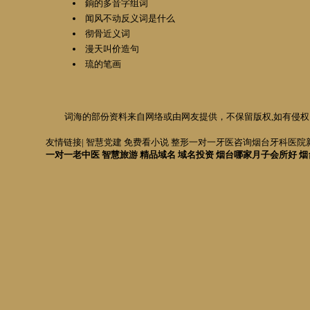
銄的多音字组词
闻风不动反义词是什么
彻骨近义词
漫天叫价造句
琉的笔画
词海
的部份资料来自网络或由网友提供，不保留版权,如有侵权，请
友情链接|
智慧党建
免费看小说
整形一对一
牙医咨询
烟台牙科医院
一对一老中医
智慧旅游
精品域名
域名投资
烟台哪家月子会所好
烟