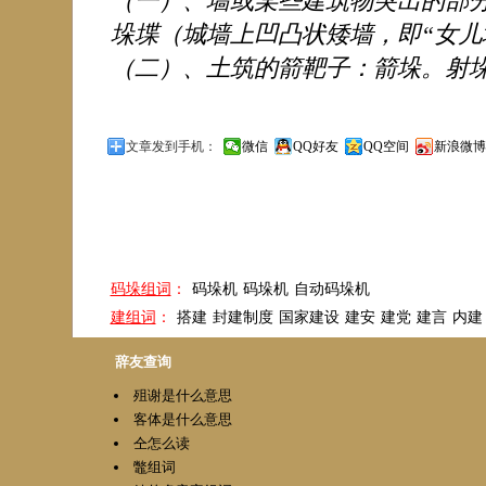
（一）、墙或某些建筑物突出的部
垛堞（城墙上凹凸状矮墙，即“女儿
（二）、土筑的箭靶子：箭垛。射垛。中
文章发到手机：
微信
QQ好友
QQ空间
新浪微博
相关词语
码垛组词
：
码垛机
码垛机
自动码垛机
建组词
：
搭建
封建制度
国家建设
建安
建党
建言
内建
辞友查询
殂谢是什么意思
客体是什么意思
仝怎么读
鼈组词